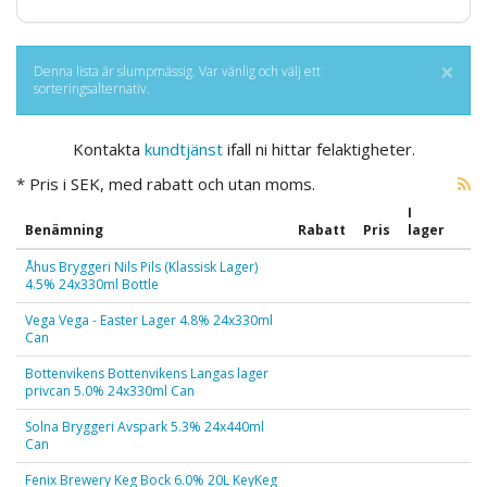
×
Denna lista är slumpmässig. Var vänlig och välj ett
sorteringsalternativ.
Kontakta
kundtjänst
ifall ni hittar felaktigheter.
* Pris i SEK, med rabatt och utan moms.
I
Benämning
Rabatt
Pris
lager
Åhus Bryggeri Nils Pils (Klassisk Lager)
4.5% 24x330ml Bottle
Vega Vega - Easter Lager 4.8% 24x330ml
Can
Bottenvikens Bottenvikens Langas lager
privcan 5.0% 24x330ml Can
Solna Bryggeri Avspark 5.3% 24x440ml
Can
Fenix Brewery Keg Bock 6.0% 20L KeyKeg