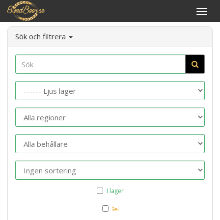
Växla
navige
Sök och filtrera
Sök
Kategori
Region
Förpackning
Ordning
I lager