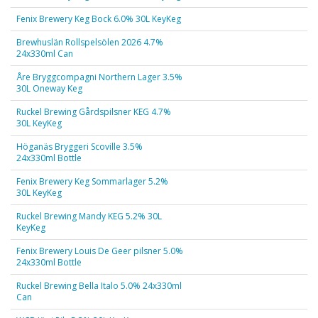
Fenix Brewery Keg Bock 6.0% 30L KeyKeg
Brewhuslän Rollspelsölen 2026 4.7%
24x330ml Can
Åre Bryggcompagni Northern Lager 3.5%
30L Oneway Keg
Ruckel Brewing Gårdspilsner KEG 4.7%
30L KeyKeg
Höganäs Bryggeri Scoville 3.5%
24x330ml Bottle
Fenix Brewery Keg Sommarlager 5.2%
30L KeyKeg
Ruckel Brewing Mandy KEG 5.2% 30L
KeyKeg
Fenix Brewery Louis De Geer pilsner 5.0%
24x330ml Bottle
Ruckel Brewing Bella Italo 5.0% 24x330ml
Can