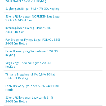
WCB Kiwi Pilz 5.2% 20L KeyKeg
Stigbergets Ringu - PILS 4.7% 30L KeyKeg
Sälens Fjällbryggeri NORRSKEN Ljus Lager
5.2% 24x440ml Can
Kvarnagårdens Redig Pilsner 5.0%
24x330ml Can
Pax Brygghus Flyinge Lager FOLKÖL 3.5%
24x330ml Bottle
Fenix Brewery Keg Winterlager 5.2% 30L
KeyKeg
Vega Vega - Azalea Lager 5.2% 30L
KeyKeg
Timjans Brygghus Jul IPA 6,8 % 30l fat
6.8% 30L KeyKeg
Fenix Brewery Fyrudden 5.0% 24x330ml
Bottle
Sälens Fjällbryggeri Lazy Lamb 5.1%
24x330ml Bottle