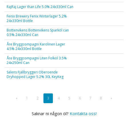
RajRaj Lager than Life 5.0% 24x330ml Can
Fenix Brewery Fenix Winterlager 5.2%
24x330ml Bottle
Bottenvikens Bottenvikens Sparköl can
0.5% 24x330ml Can
Åre Bryggcompagni Karolinen Lager
4.5% 24x330ml Bottle
Åre Bryggcompagni Liten Folköl 3.5%
24x250ml Can
Sälens Fjällbryggeri Oberoende
Dryhopped Lager 5.2% 30L KeyKeg
«
1
2
3
4
5
6
7
8
»
Saknar ni någon öl?
Kontakta oss!