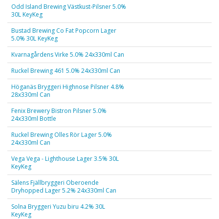
Odd Island Brewing Västkust-Pilsner 5.0%
30L KeyKeg
Bustad Brewing Co Fat Popcorn Lager
5.0% 30L KeyKeg
Kvarnagårdens Virke 5.0% 24x330ml Can
Ruckel Brewing 461 5.0% 24x330ml Can
Höganäs Bryggeri Highnose Pilsner 4.8%
28x330ml Can
Fenix Brewery Bistron Pilsner 5.0%
24x330ml Bottle
Ruckel Brewing Olles Rör Lager 5.0%
24x330ml Can
Vega Vega - Lighthouse Lager 3.5% 30L
KeyKeg
Sälens Fjällbryggeri Oberoende
Dryhopped Lager 5.2% 24x330ml Can
Solna Bryggeri Yuzu biru 4.2% 30L
KeyKeg