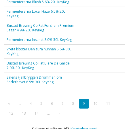
Fermenterarna Blush 5.6% 20L KeyKeg
Fermenterarna Local Haze 6.5% 20L
KeyKeg
Bustad Brewing Co Fat Forshem Premium
Lager 4.9% 20L KeyKeg
Fermenterarna Instinct 8.0% 30L KeyKeg
Vreta kloster Den sura nunnan 5.6% 30L
KeyKeg
Bustad Brewing Co Fat Biere De Garde
7.0% 30L KeyKeg
Sälens Fjällbryggeri Drömmen om
Söderhavet 6.5% 30L KeyKeg
«
…
4
5
6
7
8
9
10
11
12
13
14
…
»
Saknar ni någon öl?
Kontakta oss!