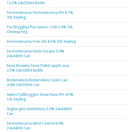
10.2% 24x330ml Bottle
Fermenterarna Fermenterarna IPA 6.7%
30L KeyKeg
Pax Brygghus Pax Saison / LAB 6.0% 20L
Oneway Keg
Fermenterarna Free Life 8.5% 30L KeyKeg
Fermenterarna Exotic Escape 5.6%
24x440ml Can
Fenix Brewery Fenix Folköl apple sour
3.5% 24x330ml Bottle
Bottenvikens Bottenvikens Solen can
4.6% 24x330ml Can
Sälens Fjällbryggeri Snow Haze IPA 4.5%
10L KeyKeg
Stigbergets Vinterbloss 5.0% 24x440ml
Can
Fermenterarna Mind Control 8.0%
24x440ml Can