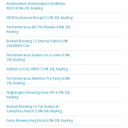
Bottenvikens Bottenvikens Vindbiten
KK20 6.5% 20L KeyKeg
WCB Kockarnas Bongöl 5.2% 30L KeyKeg
Fermenterarna WC Pils Riwaka 4.8% 30L
KeyKeg
Bustad Brewing Co Eternal Paths 6.0%
24x440ml Can
Fermenterarna Snakes on a crane 8.0%
30L KeyKeg
Adelsö LOCAL HERO 3.5% 20L KeyKeg
Fermenterarna Skeleton Pre Party 6.0%
20L KeyKeg
Stigbergets Amazing Haze IPA 6.5% 30L
KeyKeg
Bustad Brewing Co Fat Snakes &
Campfires Rauch 5.0% 30L KeyKeg
Fenix Brewery Keg Bock 6.0% 30L KeyKeg