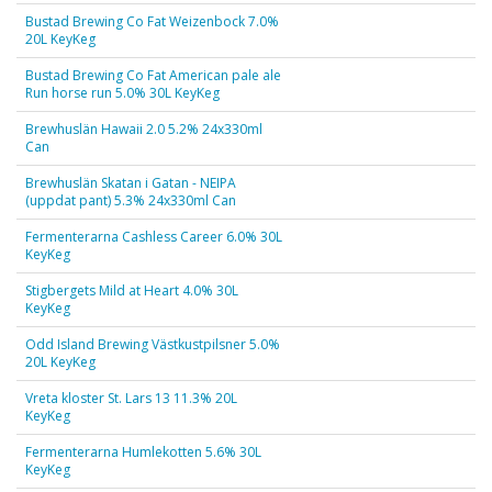
Bustad Brewing Co Fat Weizenbock 7.0%
20L KeyKeg
Bustad Brewing Co Fat American pale ale
Run horse run 5.0% 30L KeyKeg
Brewhuslän Hawaii 2.0 5.2% 24x330ml
Can
Brewhuslän Skatan i Gatan - NEIPA
(uppdat pant) 5.3% 24x330ml Can
Fermenterarna Cashless Career 6.0% 30L
KeyKeg
Stigbergets Mild at Heart 4.0% 30L
KeyKeg
Odd Island Brewing Västkustpilsner 5.0%
20L KeyKeg
Vreta kloster St. Lars 13 11.3% 20L
KeyKeg
Fermenterarna Humlekotten 5.6% 30L
KeyKeg