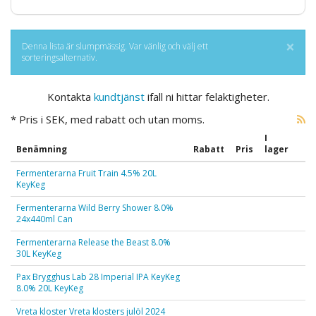
×
Denna lista är slumpmässig. Var vänlig och välj ett
sorteringsalternativ.
Kontakta
kundtjänst
ifall ni hittar felaktigheter.
* Pris i SEK, med rabatt och utan moms.
I
Benämning
Rabatt
Pris
lager
Fermenterarna Fruit Train 4.5% 20L
KeyKeg
Fermenterarna Wild Berry Shower 8.0%
24x440ml Can
Fermenterarna Release the Beast 8.0%
30L KeyKeg
Pax Brygghus Lab 28 Imperial IPA KeyKeg
8.0% 20L KeyKeg
Vreta kloster Vreta klosters julöl 2024