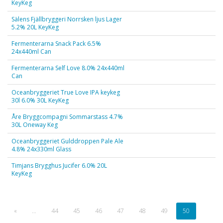
KeyKeg
Sälens Fjällbryggeri Norrsken ljus Lager
5.2% 20L KeyKeg
Fermenterarna Snack Pack 6.5%
24x440ml Can
Fermenterarna Self Love 8.0% 24x440ml
Can
Oceanbryggeriet True Love IPA keykeg
30l 6.0% 30L KeyKeg
Åre Bryggcompagni Sommarstass 4.7%
30L Oneway Keg
Oceanbryggeriet Gulddroppen Pale Ale
4.8% 24x330ml Glass
Timjans Brygghus Jucifer 6.0% 20L
KeyKeg
«
…
44
45
46
47
48
49
50