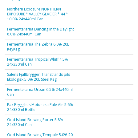
Northern Exposure NORTHERN
EXPOSURE * VALLEY GLACIER * 44 *
10.0% 24x440ml Can
Fermenterarna Dancing in the Daylight
8.0% 24x440ml Can
Fermenterarna The Zebra 6.0% 20L
KeyKeg
Fermenterarna Tropical Whiff 4.5%
24x330ml Can
Sälens Fjällbryggeri Transtrands pils
Ekologisk 5.0% 20L Steel Keg
Fermenterarna Urban 6.5% 24x440ml
Can
Pax Brygghus Motueeka Pale Ale 5.6%
24x330ml Bottle
Odd Island Brewing Porter 5.8%
24x330ml Can
Odd Island Brewing Tempale 5.0% 20L