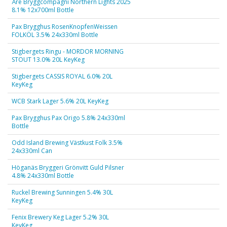
Åre Bryggcompagni Northern Lights 2025
8.1% 12x700ml Bottle
Pax Brygghus RosenKnopfenWeissen
FOLKÖL 3.5% 24x330ml Bottle
Stigbergets Ringu - MORDOR MORNING
STOUT 13.0% 20L KeyKeg
Stigbergets CASSIS ROYAL 6.0% 20L
KeyKeg
WCB Stark Lager 5.6% 20L KeyKeg
Pax Brygghus Pax Origo 5.8% 24x330ml
Bottle
Odd Island Brewing Västkust Folk 3.5%
24x330ml Can
Höganäs Bryggeri Grönvitt Guld Pilsner
4.8% 24x330ml Bottle
Ruckel Brewing Sunningen 5.4% 30L
KeyKeg
Fenix Brewery Keg Lager 5.2% 30L
KeyKeg