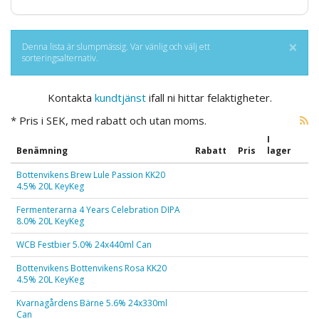
×
Denna lista är slumpmässig. Var vänlig och välj ett
sorteringsalternativ.
Kontakta
kundtjänst
ifall ni hittar felaktigheter.
* Pris i SEK, med rabatt och utan moms.
I
Benämning
Rabatt
Pris
lager
Bottenvikens Brew Lule Passion KK20
4.5% 20L KeyKeg
Fermenterarna 4 Years Celebration DIPA
8.0% 20L KeyKeg
WCB Festbier 5.0% 24x440ml Can
Bottenvikens Bottenvikens Rosa KK20
4.5% 20L KeyKeg
Kvarnagårdens Bärne 5.6% 24x330ml
Can