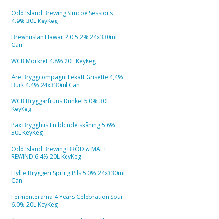
Odd Island Brewing Simcoe Sessions
4.9% 30L KeyKeg
Brewhuslän Hawaii 2.0 5.2% 24x330ml
Can
WCB Mörkret 4.8% 20L KeyKeg
Åre Bryggcompagni Lekatt Grisette 4,4%
Burk 4.4% 24x330ml Can
WCB Bryggarfruns Dunkel 5.0% 30L
KeyKeg
Pax Brygghus En blonde skåning 5.6%
30L KeyKeg
Odd Island Brewing BRÖD & MALT
REWIND 6.4% 20L KeyKeg
Hyllie Bryggeri Spring Pils 5.0% 24x330ml
Can
Fermenterarna 4 Years Celebration Sour
6.0% 20L KeyKeg