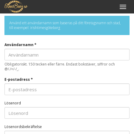
Växla
navige
Använd ett användarnamn som baseras på ditt företagsnamn och stad,
till exempel: irishtimesgöteborg
Användarnamn *
Obligatoriskt. 150 tecken eller färre. Endast bokstäver, siffror och
@/./+/-/_.
E-postadress *
Lösenord
Lösenordsbekräftelse